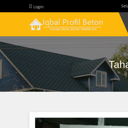
Sel
Login
Tah