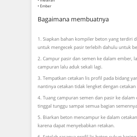
• meteran
• Ember
Bagaimana membuatnya
1. Siapkan bahan kompiler beton yang terdiri d
untuk mengecek pasir terlebih dahulu untuk beb
2. Campur pasir dan semen ke dalam ember, lalu
campuran lalu aduk sekali lagi.
3. Tempatkan cetakan lis profil pada bidang y
nantinya cetakan tidak lengket dengan cetakan 
4. Tuang campuran semen dan pasir ke dalam 
tinggal tunggu sampai semua bagian semennya
5. Biarkan beton mencampur ke dalam cetakan
karena dapat menyebabkan retakan.
6. Setelah rasanya profil lis beton cukup keri