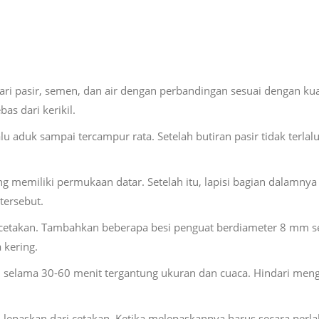
ari pasir, semen, dan air dengan perbandingan sesuai dengan kua
as dari kerikil.
 aduk sampai tercampur rata. Setelah butiran pasir tidak terlalu
ang memiliki permukaan datar. Setelah itu, lapisi bagian dalam
tersebut.
cetakan. Tambahkan beberapa besi penguat berdiameter 8 mm se
 kering.
 selama 30-60 menit tergantung ukuran dan cuaca. Hindari meng
ng, lepaskan dari cetakan. Ketika melepaskannya harus secara perl