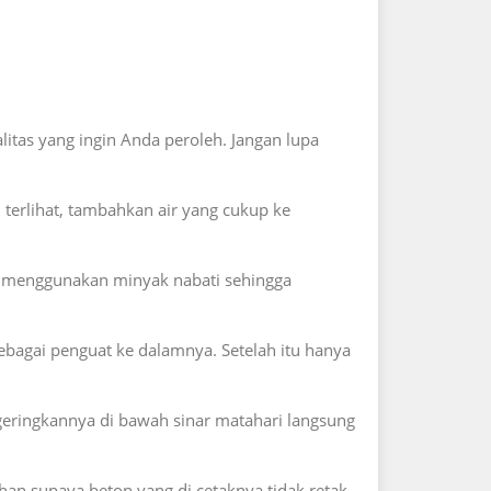
litas yang ingin Anda peroleh. Jangan lupa
 terlihat, tambahkan air yang cukup ke
nya menggunakan minyak nabati sehingga
bagai penguat ke dalamnya. Setelah itu hanya
eringkannya di bawah sinar matahari langsung
ahan supaya beton yang di cetaknya tidak retak.