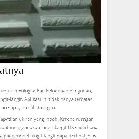
uatnya
si untuk meningkatkan keindahan bangunan,
git-langit. Aplikasi ini tidak hanya terbatas
an supaya terlihat elegan.
ndapatkan ukiran yang indah. Karena ruangan
apat menggunakan langit-langit LIS sederhana
da model langit-langit dapat terlihat jelas.