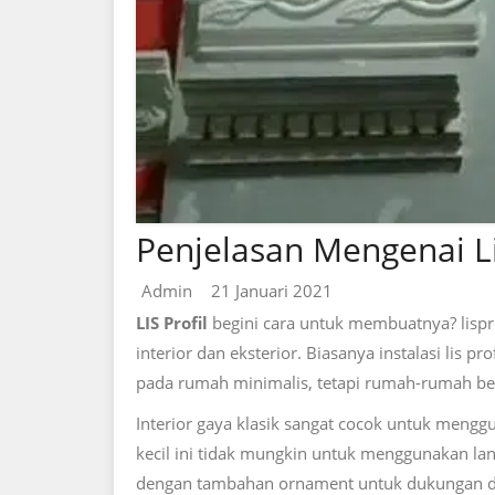
Penjelasan Mengenai L
Admin
21 Januari 2021
LIS Profil
begini cara untuk membuatnya? lispr
interior dan eksterior. Biasanya instalasi lis p
pada rumah minimalis, tetapi rumah-rumah ber
Interior gaya klasik sangat cocok untuk mengg
kecil ini tidak mungkin untuk menggunakan lan
dengan tambahan ornament untuk dukungan di be