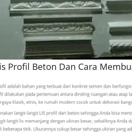
is Profil Beton Dan Cara Memb
ofil adalah bahan yang terbuat dari konkret semen dan berfung
rofil dilakukan pada pertemuan antara dinding ruangan atau atap lan
gaya klasik, etnis, ke rumah modern cocok untuk dekorasi bangu
unakan langit-langit LIS profil dari beton sehingga Anda bisa me
git-langit lis memanjang dengan ukiran besar, sebaliknya Anda d
berapa titik. Ukurannya cukup besar sehingga ukiran yang ada pa